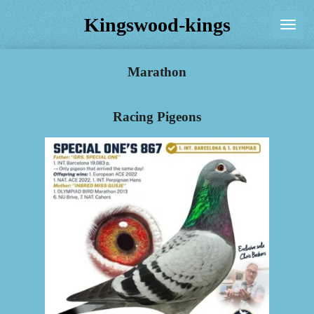
Ga
Kingswood-kings
direct
naar
Marathon
de
hoofdinhoud
Racing Pigeons