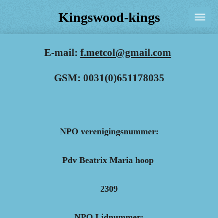
Ga
Kingswood-kings
direct
naar
E-mail:
f.metcol@gmail.com
de
hoofdinhoud
GSM: 0031(0)651178035
NPO verenigingsnummer:
Pdv Beatrix Maria hoop
2309
NPO Lidnummer: