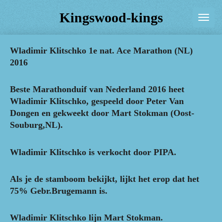
Ga
Kingswood-kings
direct
naar
Wladimir Klitschko 1e nat. Ace Marathon (NL)
de
2016
hoofdinhoud
Beste Marathonduif van Nederland 2016 heet
Wladimir Klitschko, gespeeld door Peter Van
Dongen en gekweekt door Mart Stokman (Oost-
Souburg,NL).
Wladimir Klitschko is verkocht door PIPA.
Als je de stamboom bekijkt, lijkt het erop dat het
75% Gebr.Brugemann is.
Wladimir Klitschko lijn Mart Stokman.