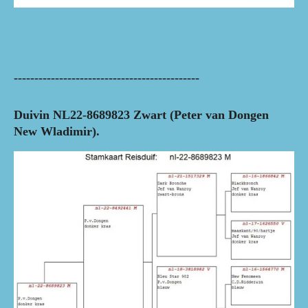
---------------------------------------------
Duivin NL22-8689823 Zwart (Peter van Dongen
New Wladimir).