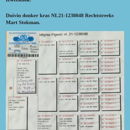
Duivin donker kras NL21-1238048 Rechtstreeks
Mart Stokman.