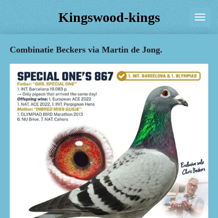
Ga
Kingswood-kings
direct
naar
Combinatie Beckers via Martin de Jong.
de
hoofdinhoud