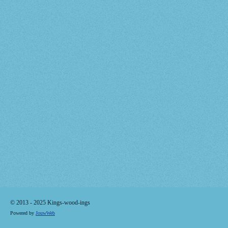
© 2013 - 2025 Kings-wood-ings
Powered by
JouwWeb