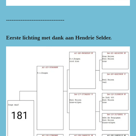
--------------------------------
Eerste lichting met dank aan Hendrie Selder.