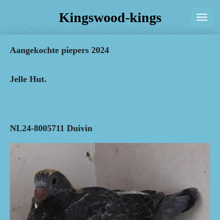
Ga
Kingswood-kings
direct
naar
Aangekochte piepers 2024
de
hoofdinhoud
Jelle Hut.
NL24-8005711 Duivin