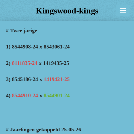
Ga
Kingswood-kings
direct
naar
# Twee jarige
de
hoofdinhoud
1) 8544908-24 x 8543061-24
2)
8111835-24
x 1419435-25
3) 8545186-24 x
1419421-25
4)
8544910-24
x
8544901-24
# Jaarlingen gekoppeld 25-05-26